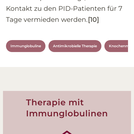
Kontakt zu den PID-Patienten für 7
Tage vermieden werden.
[10]
Immunglobuline
Antimikrobielle Therapie
Knochenmarkt
Therapie mit
Immunglobulinen